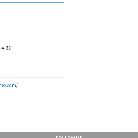
4-38
amo.com/
FOLLOW ME