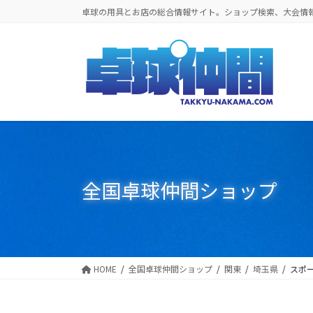
コ
ナ
卓球の用具とお店の総合情報サイト。ショップ検索、大会情
ン
ビ
テ
ゲ
ン
ー
ツ
シ
に
ョ
移
ン
動
に
移
動
全国卓球仲間ショップ
HOME
全国卓球仲間ショップ
関東
埼玉県
スポ