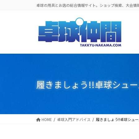
コ
ナ
卓球の用具とお店の総合情報サイト。ショップ検索、大会情
ン
ビ
テ
ゲ
ン
ー
ツ
シ
に
ョ
移
ン
動
に
移
動
履きましょう!!卓球シュー
HOME
卓球入門アドバイス
履きましょう!!卓球シュー