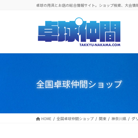
コ
ナ
卓球の用具とお店の総合情報サイト。ショップ検索、大会情
ン
ビ
テ
ゲ
ン
ー
ツ
シ
に
ョ
移
ン
動
に
移
動
全国卓球仲間ショップ
HOME
全国卓球仲間ショップ
関東
神奈川県
グ