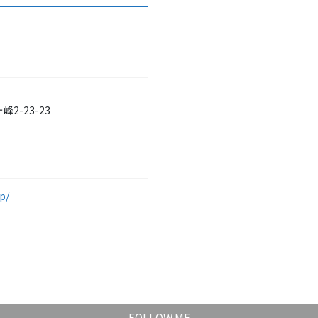
2-23-23
p/
FOLLOW ME